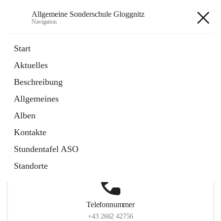
Allgemeine Sonderschule Gloggnitz
Navigation
Allgemeine Sonderschule
Start
Gloggnitz
Aktuelles
Beschreibung
Allgemeines
Hauptadresse
Alben
Richtergasse 6, 2640 Gloggnitz, AUT
Kontakte
Auf Karte ansehen
Stundentafel ASO
Standorte
Telefonnummer
+43 2662 42756