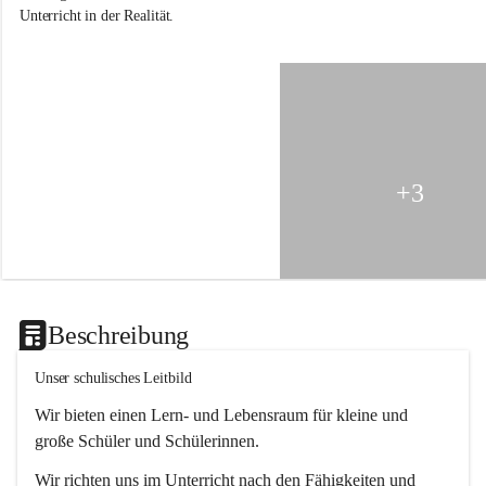
l
Unterricht in der Realität.
g
e
m
e
i
n
e
S
o
+3
n
d
e
r
s
c
h
Beschreibung
u
l
Unser schulisches Leitbild
e
G
Wir bieten einen Lern- und Lebensraum für kleine und 
l
o
große Schüler und Schülerinnen.
g
g
Wir richten uns im Unterricht nach den Fähigkeiten und 