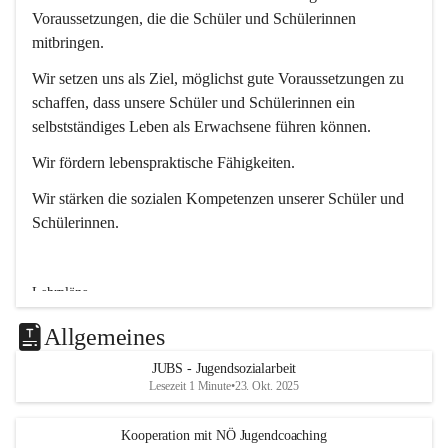
n
Voraussetzungen, die die Schüler und Schülerinnen 
i
mitbringen.
t
z
Wir setzen uns als Ziel, möglichst gute Voraussetzungen zu 
schaffen, dass unsere Schüler und Schülerinnen ein 
selbstständiges Leben als Erwachsene führen können.
Wir fördern lebenspraktische Fähigkeiten.
Wir stärken die sozialen Kompetenzen unserer Schüler und 
Schülerinnen.
Lehrpläne
An unserer Schule werden Schüler/Schülerinnen nach dem 
Allgemeines
Lehrplan unterrichtet, den sie benötigen.
JUBS - Jugendsozialarbeit
Lehrplan der Volksschule
Lesezeit 1 Minute
•
23. Okt. 2025
Lehrplan der Allgemeinen Sonderschule
Lehrplan der Sonderschule für Kinder mit erhöhtem 
Kooperation mit NÖ Jugendcoaching