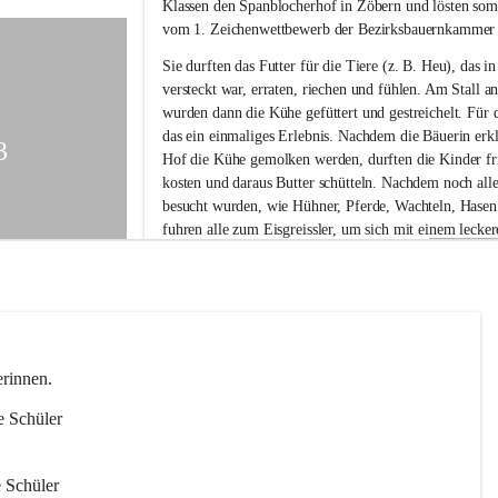
e
Klassen den Spanblocherhof in Zöbern und lösten som
m
vom 1. Zeichenwettbewerb der Bezirksbauernkammer 
e
i
Sie durften das Futter für die Tiere (z. B. Heu), das 
n
versteckt war, erraten, riechen und fühlen. Am Stall
e
wurden dann die Kühe gefüttert und gestreichelt. Für 
S
das ein einmaliges Erlebnis. Nachdem die Bäuerin erkl
o
3
Hof die Kühe gemolken werden, durften die Kinder fr
n
kosten und daraus Butter schütteln. Nachdem noch alle
d
e
besucht wurden, wie Hühner, Pferde, Wachteln, Hasen
r
fuhren alle zum Eisgreissler, um sich mit einem lecker
s
belohnen. Danach ging es mit sehr müden, aber glückl
c
zurück nach Gloggnitz.
h
u
l
e
G
erinnen.
l
o
e Schüler 
g
g
n
 Schüler 
i