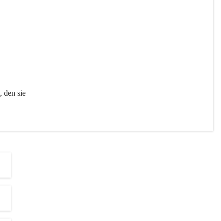
t
z
 den sie 
e 