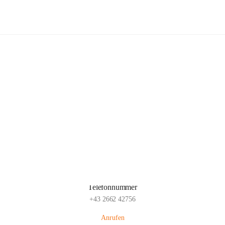
Allgemeine Sonderschule Gloggnit
Hauptadresse
Richtergasse 6, 2640 Gloggnitz, AUT
Auf Karte ansehen
Telefonnummer
+43 2662 42756
Anrufen