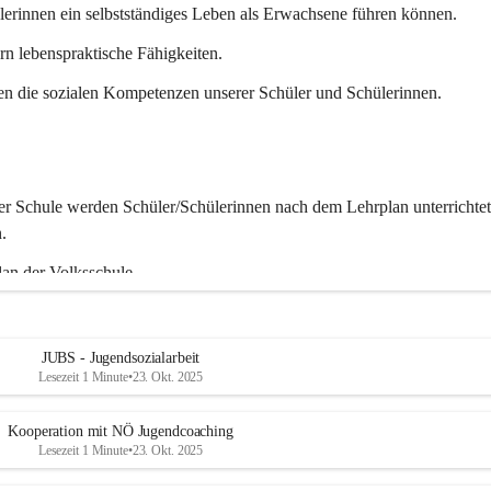
t
erinnen ein selbstständiges Leben als Erwachsene führen können.
z
rn lebenspraktische Fähigkeiten.
en die sozialen Kompetenzen unserer Schüler und Schülerinnen.
r Schule werden Schüler/Schülerinnen nach dem Lehrplan unterrichtet,
.
lan der Volksschule
lan der Allgemeinen Sonderschule
an der Sonderschule für Kinder mit erhöhtem Förderbedarf
an Sondererziehungsschule (mit Lehrplan der Volksschule, Mittelschul
JUBS - Jugendsozialarbeit
Sonderschule)
Lesezeit 1 Minute
•
23. Okt. 2025
an des Berufsvorbereitungsjahres
an der Mittelschule
Kooperation mit NÖ Jugendcoaching
Lesezeit 1 Minute
•
23. Okt. 2025