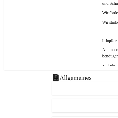
t
und Schül
z
Wir förde
Wir stärk
Lehrpläne
An unsere
benötigen
Lehrp
Lehrp
Allgemeines
Lehrpl
Lehrpl
oder 
Lehrpl
Lehrpl