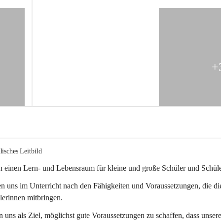
e
m
e
i
n
e
S
o
+
n
d
e
r
s
c
h
u
l
lisches Leitbild
e
G
n einen Lern- und Lebensraum für kleine und große Schüler und Schül
l
o
en uns im Unterricht nach den Fähigkeiten und Voraussetzungen, die di
g
lerinnen mitbringen.
g
n
n uns als Ziel, möglichst gute Voraussetzungen zu schaffen, dass unsere
i