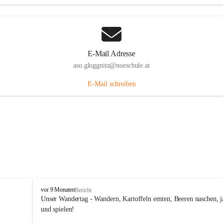
E-Mail Adresse
aso.gloggnitz@noeschule.at
E-Mail schreiben
A
vor 9 Monaten
Bericht
l
Unser Wandertag - Wandern, Kartoffeln ernten, Beeren naschen, j
l
und spielen!
g