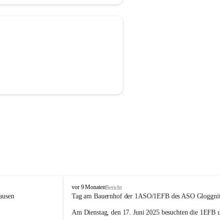
A
vor 9 Monaten
Bericht
l
ausen 
Tag am Bauernhof der 1ASO/1EFB des ASO Gloggnit
l
Am Dienstag, den 17. Juni 2025 besuchten die 1EFB 
g