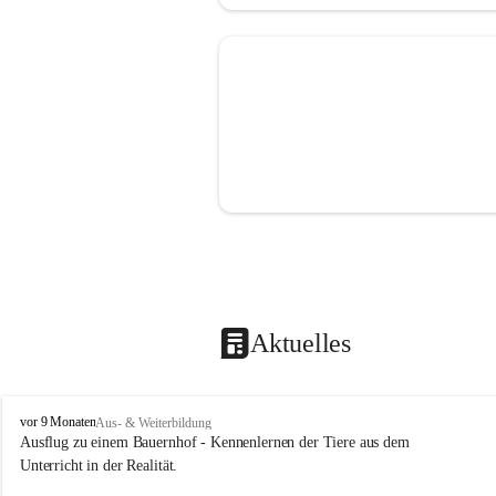
Aktuelles
A
vor 9 Monaten
Aus- & Weiterbildung
l
Ausflug zu einem Bauernhof - Kennenlernen der Tiere aus dem 
l
Unterricht in der Realität.
g